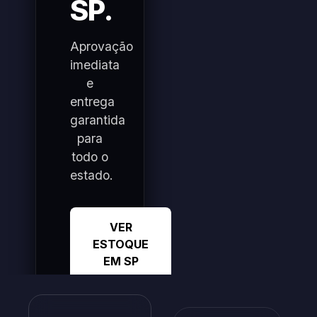
SP.
Aprovação
imediata
e
entrega
garantida
para
todo o
estado.
VER
ESTOQUE
EM SP