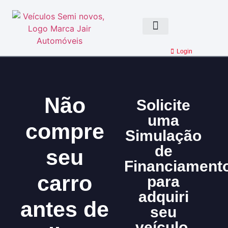
Jair Automovéis
Quem somos
Cidades Atendidas
Login
Não
Solicite
uma
compre
Simulação
de
seu
Financiament
carro
para
adquiri
antes de
seu
veículo.