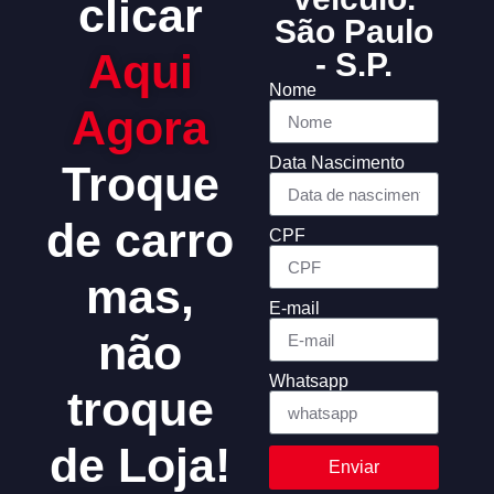
clicar
São Paulo
Aqui
- S.P.
Nome
Agora
Data Nascimento
Troque
de carro
CPF
mas,
E-mail
não
Whatsapp
troque
de Loja!
Enviar