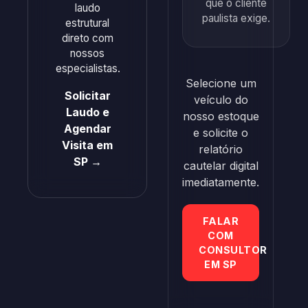
que o cliente
laudo
paulista exige.
estrutural
direto com
nossos
especialistas.
Selecione um
Solicitar
veículo do
Laudo e
nosso estoque
Agendar
e solicite o
Visita em
relatório
SP →
cautelar digital
imediatamente.
FALAR
COM
CONSULTOR
EM SP