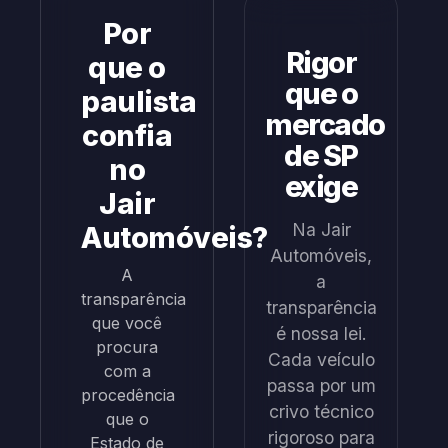
Por
Rigor
que o
que o
paulista
mercado
confia
de SP
no
exige
Jair
Na Jair
Automóveis?
Automóveis,
A
a
transparência
transparência
que você
é nossa lei.
procura
Cada veículo
com a
passa por um
procedência
crivo técnico
que o
rigoroso para
Estado de