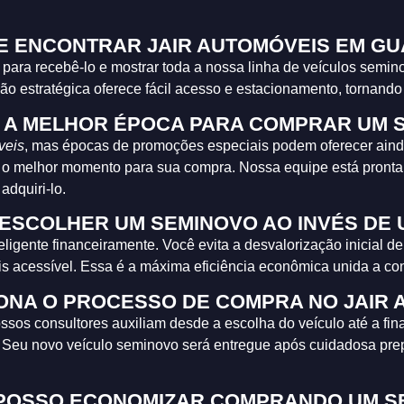
E ENCONTRAR JAIR AUTOMÓVEIS EM GU
para recebê-lo e mostrar toda a nossa linha de veículos semin
ão estratégica oferece fácil acesso e estacionamento, tornando
 A MELHOR ÉPOCA PARA COMPRAR UM 
veis
, mas épocas de promoções especiais podem oferecer ai
 o melhor momento para sua compra. Nossa equipe está pronta 
dquiri-lo.
ESCOLHER UM SEMINOVO AO INVÉS DE
ligente financeiramente. Você evita a desvalorização inicial d
s acessível. Essa é a máxima eficiência econômica unida a co
ONA O PROCESSO DE COMPRA NO JAIR 
ssos consultores auxiliam desde a escolha do veículo até a fin
ria. Seu novo veículo seminovo será entregue após cuidadosa 
POSSO ECONOMIZAR COMPRANDO UM S