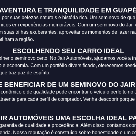
AVENTURA E TRANQUILIDADE EM GUAP
por suas belezas naturais e história rica. Um seminovo de qual
 cênicos em experiências memoráveis. Com um seminovo do Jair
om suas trilhas exuberantes, aproveitar os momentos de lazer 
tilham a região.
ESCOLHENDO SEU CARRO IDEAL
her o seminovo certo. No Jair Automóveis, ajudamos você a int
o e economia. Com um portfólio diversificado, oferecemos de
ue traz paz de espírito.
 BENEFICIAR DE UM SEMINOVO DO JAI
conômico e de qualidade pode encontrar o veículo perfeito no 
atraente para cada perfil de comprador. Venha descobrir porque t
AIR AUTOMÓVEIS UMA ESCOLHA IDEAL 
 garantia de qualidade e procedência. Além disso, contamos c
-venda. Nossa reputação é construída sobre honestidade e um 